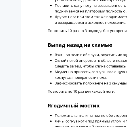
Поставить одну ногу на возвышенность 
поднимаемся на платформу полностью.
Другая нога при этом так же поднимае
и возвращаемся в исходное положение.
Повторить 10 раз по 3 подхода без ускорени
Выпад назад на скамью
Взять гантели в обе руки, опустить их в
Одной ногой опереться в области подъе
Следить за тем, чтобы спина оставалас
Медленно присесть, согнув шагающую но
коснуться поверхности пола.
Зафиксировать положение на 3 секунды
Повторить по 10 раз для каждой ноги.
Ягодичный мостик
Положить гантели на пол по обе сторон
Лечь, согнув ноги под прямым углом и по
прижать их к грудной клетке или передн