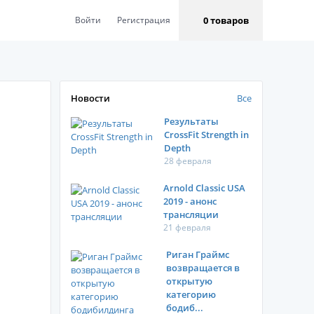
0 товаров
Войти
Регистрация
Новости
Все
Результаты
CrossFit Strength in
Depth
28 февраля
Arnold Classic USA
2019 - анонс
трансляции
21 февраля
Риган Граймс
возвращается в
открытую
категорию
бодиб...