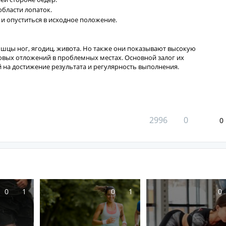
 области лопаток.
и опуститься в исходное положение.
шцы ног, ягодиц, живота. Но также они показывают высокую
овых отложений в проблемных местах. Основной залог их
 на достижение результата и регулярность выполнения.
2996
0
0
0
1
0
1
0