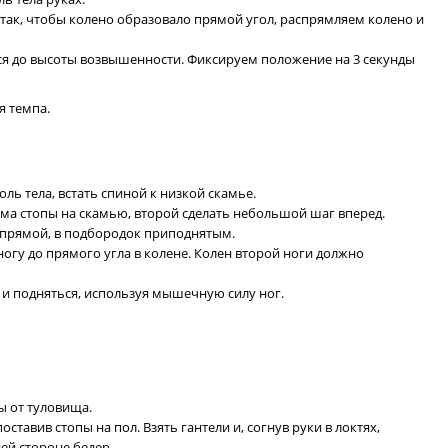
так, чтобы колено образовало прямой угол, распрямляем колено и
тся до высоты возвышенности. Фиксируем положение на 3 секунды
я темпа.
доль тела, встать спиной к низкой скамье.
ма стопы на скамью, второй сделать небольшой шаг вперед.
ь прямой, в подбородок приподнятым.
гу до прямого угла в колене. Колен второй ноги должно
 и подняться, используя мышечную силу ног.
ы от туловища.
ставив стопы на пол. Взять гантели и, согнув руки в локтях,
ей стороне бедер.