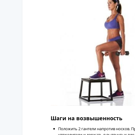
Шаги на возвышенность
Положить 2 гантели напротив носков. П
утяжелители и держать в вытянутых вдол